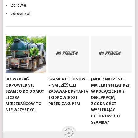
Zdrowie
zdrowie.pl
JAK WYBRAĆ
SZAMBA BETONOWE
JAKIE ZNACZENIE
ODPOWIEDNIE
– NAJCZĘŚCIEJ
MA CERTYFIKAT PZH
SZAMBO DO DOMU?
ZADAWANE PYTANIA
W POŁĄCZENIU Z
LICZBA
I ODPOWIEDZI
DEKLARACJĄ
MIESZKAŃCÓW TO
PRZED ZAKUPEM
ZGODNOŚCI
NIE WSZYSTKO.
WYBIERAJĄC
BETONOWEGO
SZAMBA?