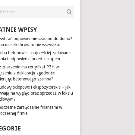
ATNIE WPISY
 wybrać odpowiednie szambo do domu?
zba mieszkańców to nie wszystko.
mba betonowe – najczęściej zadawane
ania i odpowiedzi przed zakupem
ie znaczenie ma certyfikat PZH w
ączeniu z deklaracją zgodności
ierając betonowego szamba?
udowy sklepowe i ekspozytorskie – jak
ywają na wygląd oraz sprzedaż w lokalu
dlowym?
oczesne zarządzanie finansami w
oczesnej firmie
EGORIE