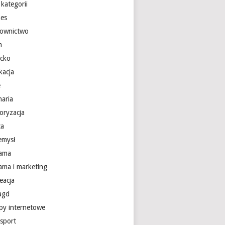
kategorii
nes
ownictwo
m
ecko
kacja
e
naria
oryzacja
ca
emysł
lama
lama i marketing
eacja
 agd
epy internetowe
nsport