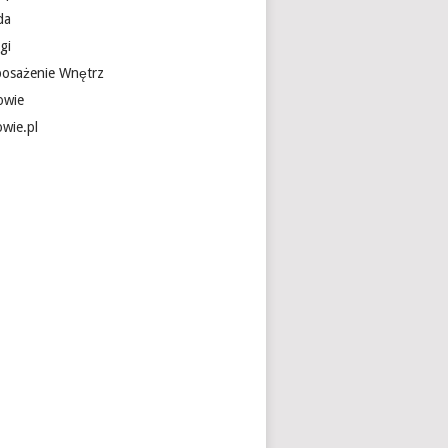
da
gi
osażenie Wnętrz
owie
owie.pl