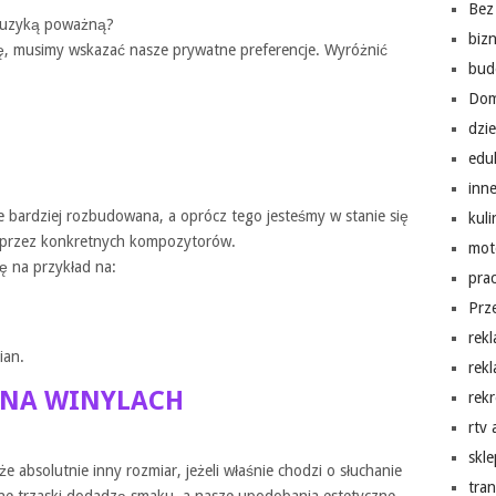
Bez 
 muzyką poważną?
biz
ję, musimy wskazać nasze prywatne preferencje. Wyróżnić
bud
Do
dzi
edu
inn
ze bardziej rozbudowana, a oprócz tego jesteśmy w stanie się
kuli
 przez konkretnych kompozytorów.
mot
ię na przykład na:
pra
Prz
rek
ian.
rek
 NA WINYLACH
rekr
rtv
skl
 absolutnie inny rozmiar, jeżeli właśnie chodzi o słuchanie
tra