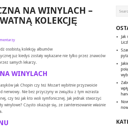
CZNA NA WINYLACH –
WATNĄ KOLEKCJĘ
OST
Jak
omentarzy
Lic
dź osobistą kolekcję albumów
Sza
sycznej już kiedyś zostały wykazane nie tylko przez znawców
pyt
przez samych lekarzy.
Jak
poł
 NA WINYLACH
wyb
Zab
 klasyków jak Chopin czy też Mozart wybitnie przyzwoicie
wpł
ad nerwowy. Nie bez przyczyny w związku z tym wzrasta
han
ej, czy też jak kto woli symfonicznej. Jak jednak stworzyć
Now
ty winylowe? Często okazuje się, że zainteresowanie właśnie
now
a.
KAT
NU