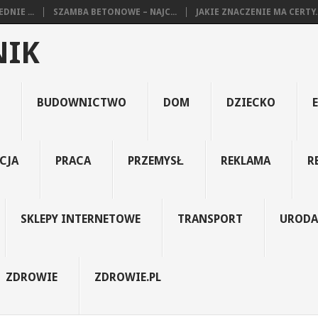
NIE ...
SZAMBA BETONOWE – NAJC...
JAKIE ZNACZENIE MA CERTY..
NIK
BUDOWNICTWO
DOM
DZIECKO
CJA
PRACA
PRZEMYSŁ
REKLAMA
R
SKLEPY INTERNETOWE
TRANSPORT
URODA
ZDROWIE
ZDROWIE.PL