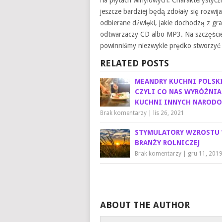
na płytach winylowych. Charakterystyc
jeszcze bardziej będą zdołały się rozwi
odbierane dźwięki, jakie dochodzą z gr
odtwarzaczy CD albo MP3. Na szczęści
powinniśmy niezwykle prędko stworzyć 
RELATED POSTS
MEANDRY KUCHNI POLSKI
CZYLI CO NAS WYRÓŻNIA
KUCHNI INNYCH NAROD
Brak komentarzy
|
lis 26, 2021
STYMULATORY WZROSTU
BRANŻY ROLNICZEJ
Brak komentarzy
|
gru 11, 201
ABOUT THE AUTHOR