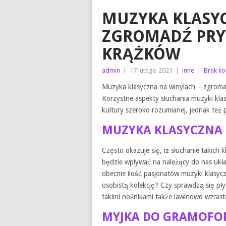
MUZYKA KLASY
ZGROMADŹ PRY
KRĄŻKÓW
admin
|
17 lutego 2021
|
inne
|
Brak k
Muzyka klasyczna na winylach – zgroma
Korzystne aspekty słuchania muzyki kla
kultury szeroko rozumianej, jednak też 
MUZYKA KLASYCZNA
Często okazuje się, iż słuchanie takich
będzie wpływać na należący do nas ukł
obecnie ilość pasjonatów muzyki klasyczn
osobistą kolekcję? Czy sprawdzą się pły
takimi nośnikami także lawinowo wzrast
MYJKA DO GRAMOFO