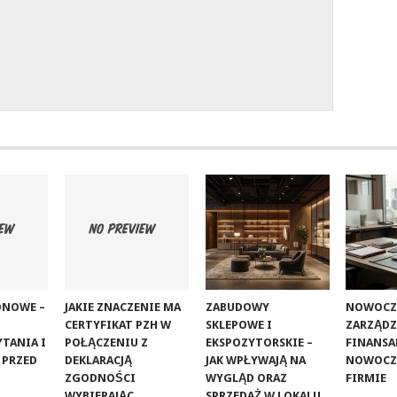
ONOWE –
JAKIE ZNACZENIE MA
ZABUDOWY
NOWOCZ
CERTYFIKAT PZH W
SKLEPOWE I
ZARZĄDZ
TANIA I
POŁĄCZENIU Z
EKSPOZYTORSKIE –
FINANSA
 PRZED
DEKLARACJĄ
JAK WPŁYWAJĄ NA
NOWOCZ
ZGODNOŚCI
WYGLĄD ORAZ
FIRMIE
WYBIERAJĄC
SPRZEDAŻ W LOKALU