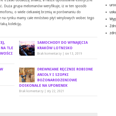
zne trzaski dodadzą smaku, a nasze upodobania estetyczne
uro
jać. Duża grupa melomanów weryfikuje, iż w ten sposób
amofonu, o wiele ciekawiej brzmią w porównaniu do
usłu
e na rynku mamy całe mnóstwo płyt winylowych wobec tego
Wyp
taką kolekcję.
Zdr
zdr
EJ,
SAMOCHODY DO WYNAJĘCIA
 NA TLE
KRAKÓW LOTNISKO
OWOŚCI
Brak komentarzy
|
sie 13, 2019
 W
DREWNIANE RĘCZNIE ROBIONE
ANIOŁY I SZOPKI
BOŻONARODZENIOWE
9
DOSKONAŁE NA UPOMINEK
Brak komentarzy
|
sty 22, 2021