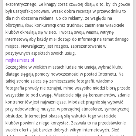
ekscentrycznego, że knajpy coraz częściej dbają o to, by ich goście
byli usatysfakcjonowani, wszak dobra recenzja w przewodniku to
dla nich obszerna reklama. Co do reklamy, ze względu na
olbrzymią ilość konkurencji oraz trudność zaistnienia właściciele
klubów określają się w sieci. Tworzą swoją własną witrynę
internetową aby każdy miał dostęp do informacji na temat danego
miejsca. Newralgiczny jest rozgłos, zaprezentowanie w
pozytywnych aspektach swoich usług.
mojkazimierz.pl
Szczególnie w wielkich miastach ludzie nie umieją wybrać klubu
dlatego sięgają pomocy nowoczesności w postaci Internetu. Na
takiej stronie zaleca się zamieszczanie fotografii, wiadomo
fotografia prawdy nie oznajmi, mimo wszystko młodzi biorą przede
wszystkim to pod uwagę. Właściciele biją się konsumentów, zdanie
kontrahentów jest najważniejsze. Młodzież pragnie się wybawić
przy odpowiedniej muzyce, w porządnej atmosferze, sympatycznej
obsłudze. Internet jest okazałą silą wskutek tego właściciele
klubów powinni z niego korzystać. Zezwala to na przedstawienie
swoich ofert z jak bardzo dobrych witryn internetowych. Sieć