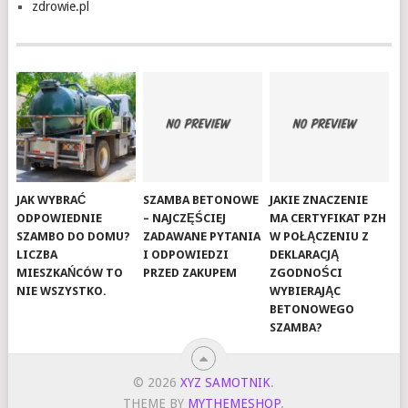
zdrowie.pl
JAK WYBRAĆ
SZAMBA BETONOWE
JAKIE ZNACZENIE
ODPOWIEDNIE
– NAJCZĘŚCIEJ
MA CERTYFIKAT PZH
SZAMBO DO DOMU?
ZADAWANE PYTANIA
W POŁĄCZENIU Z
LICZBA
I ODPOWIEDZI
DEKLARACJĄ
MIESZKAŃCÓW TO
PRZED ZAKUPEM
ZGODNOŚCI
NIE WSZYSTKO.
WYBIERAJĄC
BETONOWEGO
SZAMBA?
© 2026
XYZ SAMOTNIK
.
THEME BY
MYTHEMESHOP
.