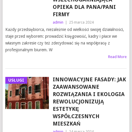
OPIEKA DLA PANA/PANI
FIRMY
admin
|
25 marca 2024
Każdy przedsiębiorca, niezależnie od wielkości swojej działalności,
staje przed wyborem: prowadzić księgowość, kadry i płace we
własnym zakresie czy też zdecydować się na współpracę z
profesjonalnym biurem. W
Read More
INNOWACYJNE FASADY: JAK
USŁUGI
ZAAWANSOWANE
ROZWIĄZANIA I EKOLOGIA
REWOLUCJONIZUJĄ
ESTETYKĘ
WSPÓŁCZESNYCH
MIESZKAŃ
admin
|
24 marca 2024