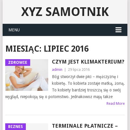
XYZ SAMOTNIK
MENU
MIESIĄC:
LIPIEC 2016
CZYM JEST KLIMAKTERIUM?
ZDROWIE
admin
|
29 lipca 2016
Bóg stworzył dwie płci – mężczyznę i
kobietę. To kobieta zostaje matką, żoną.
To kobiety bardziej troszczą się o swój
wygląd, niepokoją się o potomstwo. Jednakowoż mają także
Read More
TERMINALE PŁATNICZE –
BIZNES