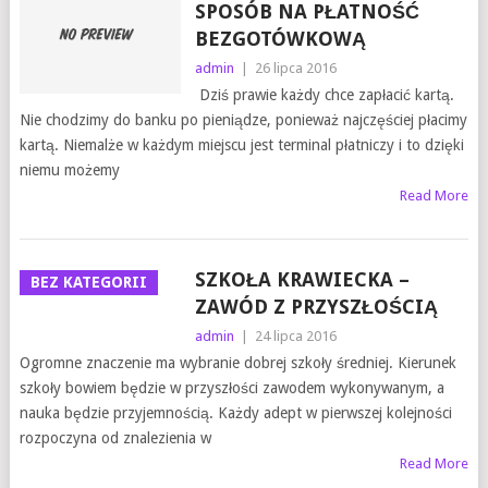
SPOSÓB NA PŁATNOŚĆ
BEZGOTÓWKOWĄ
admin
|
26 lipca 2016
Dziś prawie każdy chce zapłacić kartą.
Nie chodzimy do banku po pieniądze, ponieważ najczęściej płacimy
kartą. Niemalże w każdym miejscu jest terminal płatniczy i to dzięki
niemu możemy
Read More
SZKOŁA KRAWIECKA –
BEZ KATEGORII
ZAWÓD Z PRZYSZŁOŚCIĄ
admin
|
24 lipca 2016
Ogromne znaczenie ma wybranie dobrej szkoły średniej. Kierunek
szkoły bowiem będzie w przyszłości zawodem wykonywanym, a
nauka będzie przyjemnością. Każdy adept w pierwszej kolejności
rozpoczyna od znalezienia w
Read More